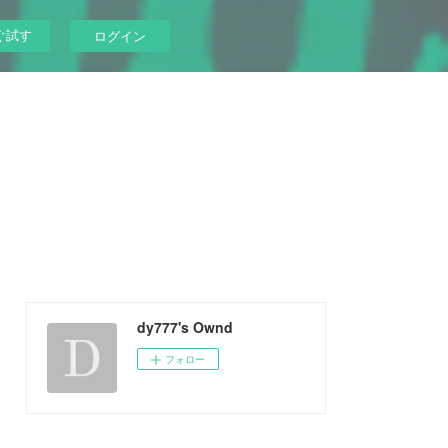
ぐ試す
ログイン
dy777's Ownd
フォロー